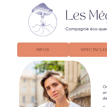
Les Mé
Compagnie éco-queer,
Infos
Spectacle
Or
ar
de